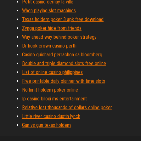
Petit casino cernay la ville
When playing slot machines
Texas holdem poker 3 apk free download
Zynga poker hide from friends
Way ahead way behind poker strategy
Dr hook crown casino perth
Casino guichard perrachon sa bloomberg
Double and triple diamond slots free online
List of online casino philippines
Free printable daily planner with time slots
No limit holdem poker online
Ip casino biloxi ms entertainment
Relative lost thousands of dollars online poker
Little river casino dustin lynch
Gun vs gun texas holdem