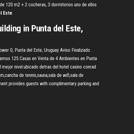
a de 120 m2 + 2 cocheras, 3 dormitorios uno de ellos
l
Este
lding in Punta del Este,
ower 0, Punta del Este, Uruguay Aviso Finalizado .
enemos 125 Casas en Venta de 4 Ambientes en Punta
 mejor nivel.ubicado detras del hotel casino conrad
ym,cancha de tennis,sauna,sala de wifi,sala de
ent provides guests with complimentary parking and