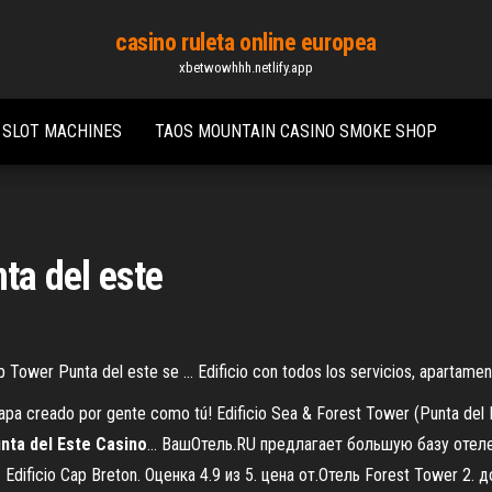
casino ruleta online europea
xbetwowhhh.netlify.app
 SLOT MACHINES
TAOS MOUNTAIN CASINO SMOKE SHOP
nta del este
mp Tower Punta del este se ... Edificio con todos los servicios, apartamen
apa creado por gente como tú! Edificio Sea & Forest Tower (Punta del E
nta
del
Este
Casino
... ВашОтель.RU предлагает большую базу отеле
z Edificio Cap Breton. Оценка 4.9 из 5. цена от.Отель Forest Tower 2. 