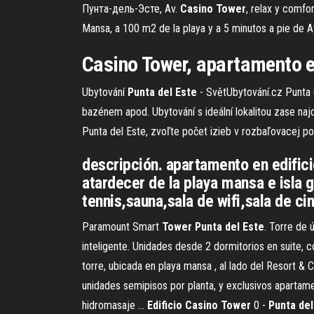
Пунта-дель-Эсте, Av.
Casino
Tower
, relax y comfo
Mansa, a 100 m2 de la playa y a 5 minutos a pie de Av
Casino Tower, apartamento en
Ubytování
Punta
del
Este
- SvětUbytování.cz
Punta d
bazénem apod. Ubytování s ideální lokalitou zase na
Punta del Este, zvoľte počet izieb v rozbaľovacej pon
descripción. apartamento en edifici
atardecer de la playa mansa e isla 
tennis,sauna,sala de wifi,sala de ci
Paramount Smart
Tower
Punta
del
Este
. Torre de 
inteligente. Unidades desde 2 dormitorios en suite, 
torre, ubicada en playa mansa , al lado del Resort & C
unidades semipisos por planta, y exclusivos apartame
hidromasaje ...
Edificio
Casino
Tower
0 -
Punta
del